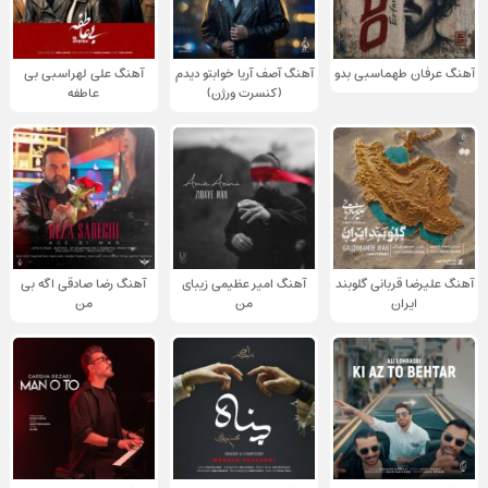
آهنگ عرفان طهماسبی بدو
آهنگ آصف آریا خوابتو دیدم
آهنگ علی لهراسبی بی
(کنسرت ورژن)
عاطفه
آهنگ علیرضا قربانی گلوبند
آهنگ امیر عظیمی زیبای
آهنگ رضا صادقی اگه بی
ایران
من
من