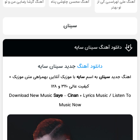
آهنگ علی لهراسبی کی از
آهنگ محسن چاوشی پناه
آهنگ گرشا رضایی من و تو
تو ‌بهتر
سینان
دانلود آهنگ سینان سایه
دانلود آهنگ
جدید سینان سایه
اهنگ جدید
سینان
به اسم
سایه
با موزیک آنلاین
بهمراهی متن موزیک +
کیفیت عالی ۳۲۰ و ۱۲۸
Download New Music
Saye
–
Cinan
+ L
yrics Music / Listen To
Music Now