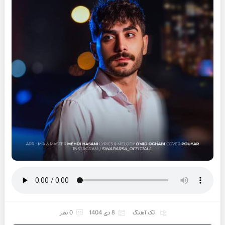
تک آهنگ
8 دی 1404
0 نظر