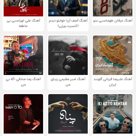
آهنگ عرفان طهماسبی بدو
آهنگ آصف آریا خوابتو دیدم
آهنگ علی لهراسبی بی
(کنسرت ورژن)
عاطفه
آهنگ علیرضا قربانی گلوبند
آهنگ امیر عظیمی زیبای
آهنگ رضا صادقی اگه بی
ایران
من
من