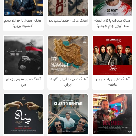
آهنگ سهراب پاکزاد ایرونه
آهنگ عرفان طهماسبی بدو
آهنگ آصف آریا خوابتو دیدم
منه (ورژن جام جهانی)
(کنسرت ورژن)
آهنگ علی لهراسبی بی
آهنگ علیرضا قربانی گلوبند
آهنگ امیر عظیمی زیبای
عاطفه
ایران
من