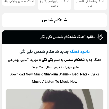
آهنگ رضا صادقی اگه بی
آهنگ علی لهراسبی کی از
آهنگ محسن چاوشی پناه
من
تو ‌بهتر
شاهکام شمس
دانلود آهنگ شاهکام شمس بگی نگی
دانلود آهنگ
جدید شاهکام شمس بگی نگی
اهنگ جدید
شاهکام شمس
به اسم
بگی نگی
با موزیک آنلاین
بهمراهی
متن موزیک + کیفیت عالی ۳۲۰ و ۱۲۸
Download New Music
Shahkam Shams
–
Begi Nagi
+ L
yrics
Music / Listen To Music Now