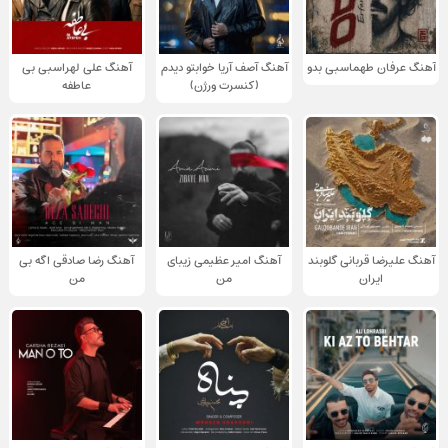
آهنگ عرفان طهماسبی بدو
آهنگ آصف آریا خوابتو دیدم
آهنگ علی لهراسبی بی
(کنسرت ورژن)
عاطفه
آهنگ علیرضا قربانی گلوبند
آهنگ امیر عظیمی زیبای
آهنگ رضا صادقی اگه بی
ایران
من
من