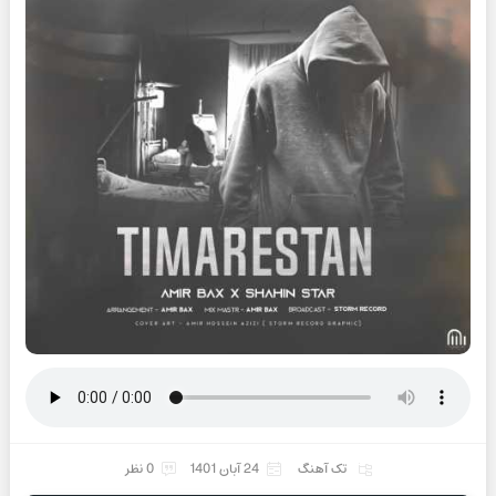
تک آهنگ
24 آبان 1401
0 نظر