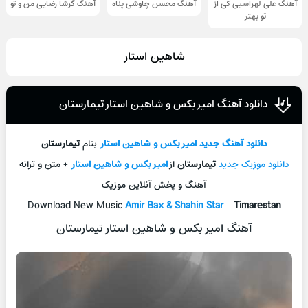
آهنگ علی لهراسبی کی از
آهنگ محسن چاوشی پناه
آهنگ گرشا رضایی من و تو
تو ‌بهتر
شاهین استار
دانلود آهنگ امیر بکس و شاهین استار تیمارستان
دانلود آهنگ جدید
امیر بکس و شاهین استار
بنام
تیمارستان
دانلود موزیک جدید
تیمارستان
از
امیر بکس و شاهین استار
+ متن و ترانه
آهنگ و پخش آنلاین موزیک
Download New Music
Amir Bax & Shahin Star
–
Timarestan
آهنگ امیر بکس و شاهین استار تیمارستان