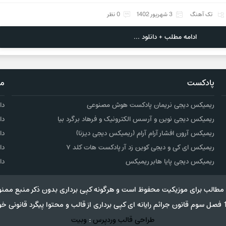
تک آهنگ
3 شهریور 1402
0 نظر
ادامه مطلب + دانلود ...
پادکست
مو
ریمیکس دیجی نریمان پادکست هوش مصنوعی
دا
ریمیکس دیجی نوین و آرسس الکترونیک و فرهاد برگرد بیا
دا
ریمیکس آرون افشار آرام آرام (ریمیکس دیجی دیزنا)
دا
ریمیکس ای کی و دیجی کوین زد آر پادکست هات کلد ۷
دا
ریمیکس دیجی پایا هابر ریمیکس
دا
مطالب برای موزیکیت محفوظ است و هرگونه کپی برداری بدون ذکر منبع ممنو
طراحی قالب وردپرس
:
وبیت