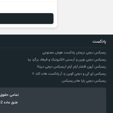
پادکست
ریمیکس دیجی نریمان پادکست هوش مصنوعی
ریمیکس دیجی نوین و آرسس الکترونیک و فرهاد برگرد بیا
ریمیکس آرون افشار آرام آرام (ریمیکس دیجی دیزنا)
ریمیکس ای کی و دیجی کوین زد آر پادکست هات کلد ۷
ریمیکس دیجی پایا هابر ریمیکس
تمامی حقوق 
طبق ماده 12 فصل سوم قانون جرائم رایانه ای کپی برداری از قالب و محتوا پیگرد قانونی خواهد داشت.