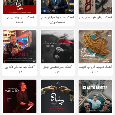
آهنگ عرفان طهماسبی بدو
آهنگ آصف آریا خوابتو دیدم
آهنگ علی لهراسبی بی
(کنسرت ورژن)
عاطفه
آهنگ علیرضا قربانی گلوبند
آهنگ امیر عظیمی زیبای
آهنگ رضا صادقی اگه بی
ایران
من
من