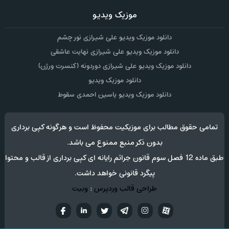
موزیک ویدیو
دانلود موزیک ویدیو علی شیرازی نور چشم
دانلود موزیک ویدیو علی شیرازی نهایت عاشقی
دانلود موزیک ویدیو علی شیرازی دوردونه (کنسرت ورژن)
دانلود موزیک ویدیو
دانلود موزیک ویدیو یاسین احمدی سقوط
تمامی حقوق مطالب برای موزیکیت محفوظ است و هرگونه کپی برداری
بدون ذکر منبع ممنوع می باشد.
طبق ماده 12 فصل سوم قانون جرائم رایانه ای کپی برداری از قالب و محتوا
پیگرد قانونی خواهد داشت.
طراحی قالب وردپرس
:
وبیت
آپارات
تلگرام
تويتر
اینستاگرام
لینکدین
فيسب