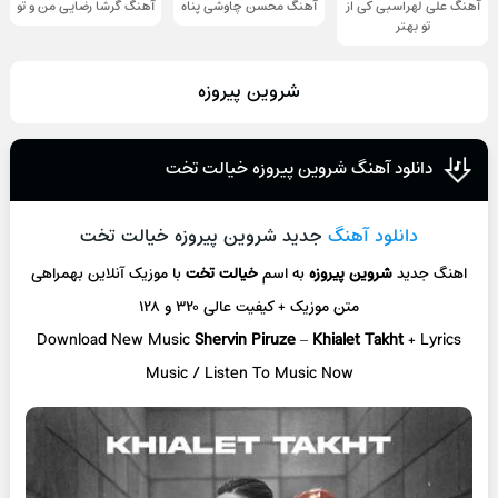
آهنگ علی لهراسبی کی از
آهنگ محسن چاوشی پناه
آهنگ گرشا رضایی من و تو
تو ‌بهتر
شروین پیروزه
دانلود آهنگ شروین پیروزه خیالت تخت
دانلود آهنگ
جدید شروین پیروزه خیالت تخت
اهنگ جدید
شروین پیروزه
به اسم
خیالت تخت
با موزیک آنلاین
بهمراهی
متن موزیک + کیفیت عالی ۳۲۰ و ۱۲۸
Download New Music
Shervin Piruze
–
Khialet Takht
+ L
yrics
Music / Listen To Music Now