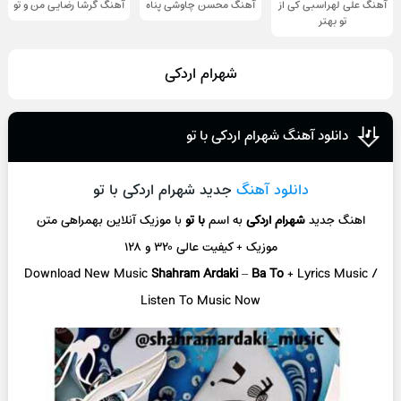
آهنگ علی لهراسبی کی از
آهنگ محسن چاوشی پناه
آهنگ گرشا رضایی من و تو
تو ‌بهتر
شهرام اردکی
دانلود آهنگ شهرام اردکی با تو
دانلود آهنگ
جدید شهرام اردکی با تو
اهنگ جدید
شهرام اردکی
به اسم
با تو
با موزیک آنلاین
بهمراهی متن
موزیک + کیفیت عالی ۳۲۰ و ۱۲۸
Download New Music
Shahram Ardaki
–
Ba To
+ L
yrics Music /
Listen To Music Now