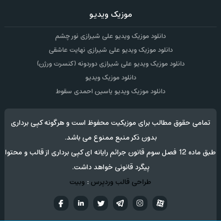
موزیک ویدیو
دانلود موزیک ویدیو علی شیرازی نور چشم
دانلود موزیک ویدیو علی شیرازی نهایت عاشقی
دانلود موزیک ویدیو علی شیرازی دوردونه (کنسرت ورژن)
دانلود موزیک ویدیو
دانلود موزیک ویدیو یاسین احمدی سقوط
تمامی حقوق مطالب برای موزیکیت محفوظ است و هرگونه کپی برداری
بدون ذکر منبع ممنوع می باشد.
طبق ماده 12 فصل سوم قانون جرائم رایانه ای کپی برداری از قالب و محتوا
پیگرد قانونی خواهد داشت.
طراحی قالب وردپرس
:
وبیت
آپارات
تلگرام
تويتر
اینستاگرام
لینکدین
فيسب