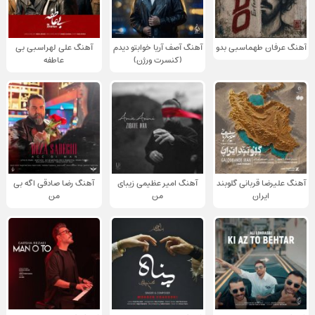
آهنگ عرفان طهماسبی بدو
آهنگ آصف آریا خوابتو دیدم
آهنگ علی لهراسبی بی
(کنسرت ورژن)
عاطفه
آهنگ علیرضا قربانی گلوبند
آهنگ امیر عظیمی زیبای
آهنگ رضا صادقی اگه بی
ایران
من
من