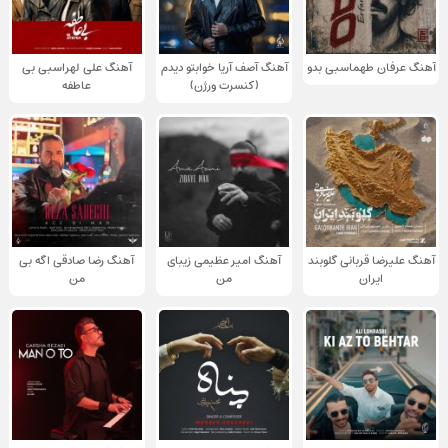
آهنگ عرفان طهماسبی بدو
آهنگ آصف آریا خوابتو دیدم
آهنگ علی لهراسبی بی
(کنسرت ورژن)
عاطفه
آهنگ علیرضا قربانی گلوبند
آهنگ امیر عظیمی زیبای
آهنگ رضا صادقی اگه بی
ایران
من
من