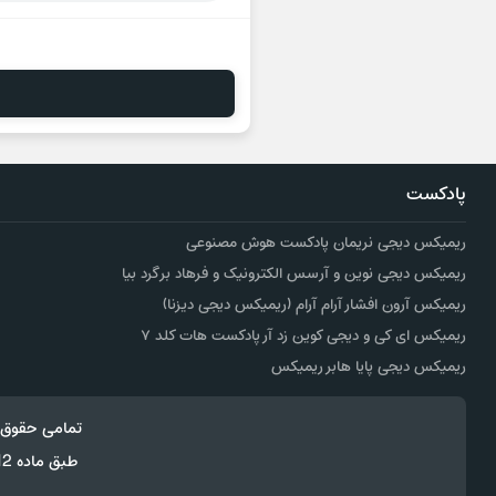
پادکست
ریمیکس دیجی نریمان پادکست هوش مصنوعی
ریمیکس دیجی نوین و آرسس الکترونیک و فرهاد برگرد بیا
ریمیکس آرون افشار آرام آرام (ریمیکس دیجی دیزنا)
ریمیکس ای کی و دیجی کوین زد آر پادکست هات کلد ۷
ریمیکس دیجی پایا هابر ریمیکس
تمامی حقوق 
طبق ماده 12 فصل سوم قانون جرائم رایانه ای کپی برداری از قالب و محتوا پیگرد قانونی خواهد داشت.