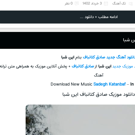
تک آهنگ
3 خرداد 1402
0 نظر
ادامه مطلب + دانلود ...
ن شبا
انلود آهنگ جديد
صادق کتانباف
بنام
این شبا
د موزیک جدید
این شبا
از
صادق کتانباف
+ پخش آنلاین موزیک به همراهی متن ترانه
آهنگ
Download New Music
Sadegh Katanbaf
–
In
دانلود موزیک صادق کتانباف این شبا