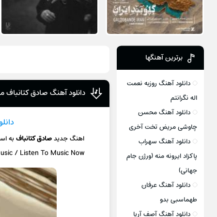
برترین آهنگها
دانلود آهنگ روزبه نعمت
دانلود آهنگ صادق کتانباف مث
اله نگرانتم
دانلود آهنگ محسن
دانل
چاوشی مریض تخت آخری
اهنگ جدید
صادق کتانباف
به اس
دانلود آهنگ سهراب
Music / Listen To Music Now
پاکزاد ایرونه منه (ورژن جام
جهانی)
دانلود آهنگ عرفان
طهماسبی بدو
دانلود آهنگ آصف آریا