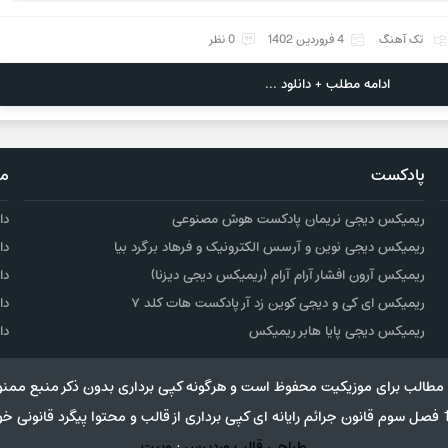
تک آهنگ
4 فروردین 1402
0 نظر
ادامه مطلب + دانلود ...
پادکست
مو
ریمیکس دیجی نریمان پادکست هوش مصنوعی
دا
ریمیکس دیجی نوین و آرسس الکترونیک و فرهاد برگرد بیا
دا
ریمیکس آرون افشار آرام آرام (ریمیکس دیجی دیزنا)
دا
ریمیکس ای کی و دیجی کوین زد آر پادکست هات کلد ۷
دا
ریمیکس دیجی پایا هابر ریمیکس
دا
مطالب برای موزیکیت محفوظ است و هرگونه کپی برداری بدون ذکر منبع ممنو
طراحی قالب وردپرس
:
وبیت