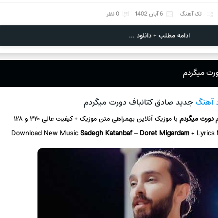
تک آهنگ
6 آبان 1402
0 نظر
ادامه مطلب + دانلود ...
ورت میگردم
د آهنگ
جدید صادق کتانباف دورت میگردم
م
دورت میگردم
با موزیک آنلاین
بهمراهی متن موزیک + کیفیت عالی ۳۲۰ و ۱۲۸
Download New Music
Sadegh Katanbaf
–
Doret Migardam
+ L
yrics