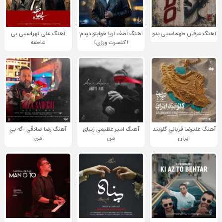
آهنگ عرفان طهماسبی بدو
آهنگ آصف آریا خوابتو دیدم
آهنگ علی لهراسبی بی
(کنسرت ورژن)
عاطفه
آهنگ علیرضا قربانی گلوبند
آهنگ امیر عظیمی زیبای
آهنگ رضا صادقی اگه بی
ایران
من
من