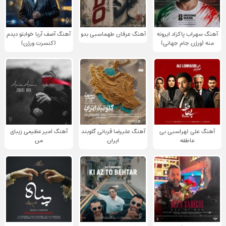
آهنگ سهراب پاکزاد ایرونه
آهنگ عرفان طهماسبی بدو
آهنگ آصف آریا خوابتو دیدم
منه (ورژن جام جهانی)
(کنسرت ورژن)
آهنگ علی لهراسبی بی
آهنگ علیرضا قربانی گلوبند
آهنگ امیر عظیمی زیبای
عاطفه
ایران
من