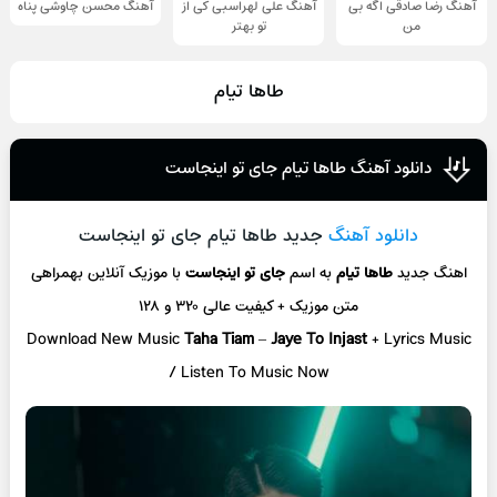
آهنگ رضا صادقی اگه بی
آهنگ علی لهراسبی کی از
آهنگ محسن چاوشی پناه
من
تو ‌بهتر
طاها تیام
دانلود آهنگ طاها تیام جای تو اینجاست
دانلود آهنگ
جدید طاها تیام جای تو اینجاست
اهنگ جدید
طاها تیام
به اسم
جای تو اینجاست
با موزیک آنلاین
بهمراهی
متن موزیک + کیفیت عالی ۳۲۰ و ۱۲۸
Download New Music
Taha Tiam
–
Jaye To Injast
+ L
yrics Music
/ Listen To Music Now