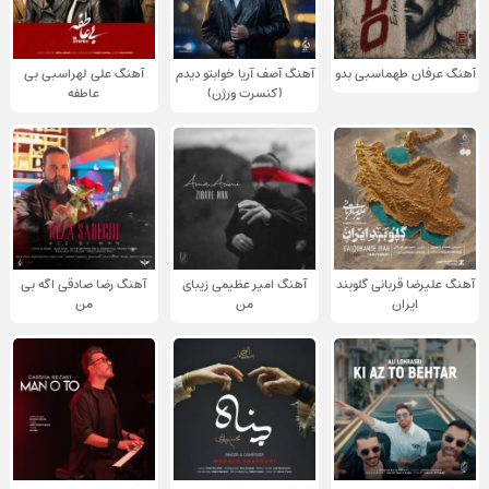
آهنگ عرفان طهماسبی بدو
آهنگ آصف آریا خوابتو دیدم
آهنگ علی لهراسبی بی
(کنسرت ورژن)
عاطفه
آهنگ علیرضا قربانی گلوبند
آهنگ امیر عظیمی زیبای
آهنگ رضا صادقی اگه بی
ایران
من
من