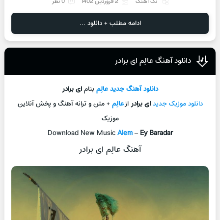
تک آهنگ
2 فروردین 1402
0 نظر
ادامه مطلب + دانلود ...
دانلود آهنگ عالِم ای برادر
دانلود آهنگ جديد
عالِم
بنام
ای برادر
دانلود موزیک جديد
ای برادر
از
عالِم
+ متن و ترانه آهنگ و پخش آنلاين
موزيک
Download New Music
Alem
–
Ey Baradar
آهنگ عالِم ای برادر