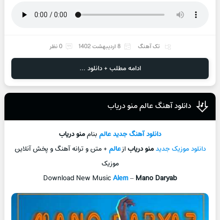
تک آهنگ
8 اردیبهشت 1402
0 نظر
ادامه مطلب + دانلود ...
دانلود آهنگ عالم منو دریاب
دانلود آهنگ جديد
عالم
بنام
منو دریاب
دانلود موزیک جديد
منو دریاب
از
عالم
+ متن و ترانه آهنگ و پخش آنلاين
موزيک
Download New Music
Alem
–
Mano Daryab