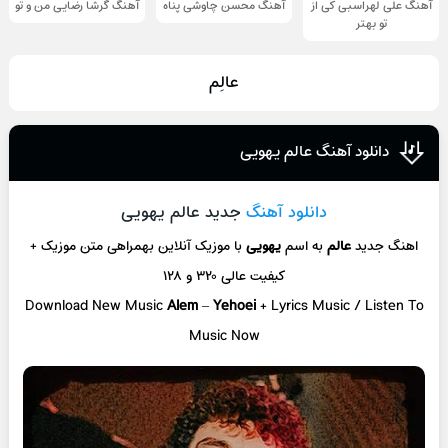
آهنگ علی لهراسبی کی از
آهنگ محسن چاوشی پناه
آهنگ گرشا رضایی من و تو
تو ‌بهتر
عالِم
دانلود آهنگ عالم یهویی
دانلود آهنگ
جدید عالم یهویی
اهنگ جدید
عالم
به اسم
یهویی
با موزیک آنلاین
بهمراهی متن موزیک +
کیفیت عالی ۳۲۰ و ۱۲۸
Download New Music
Alem
–
Yehoei
+ L
yrics Music / Listen To
Music Now