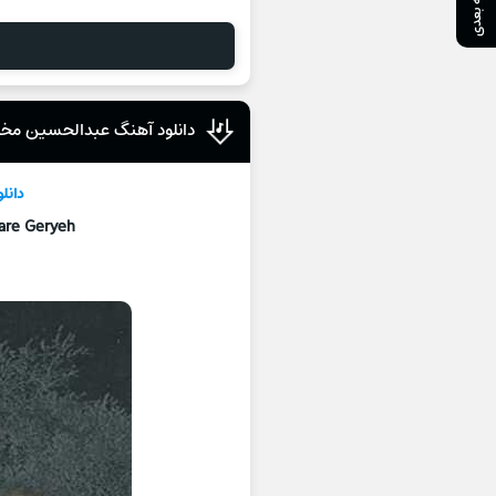
صفحه بعدی
دانلود آهنگ عبدالحسین مختاب
دانل
are Geryeh