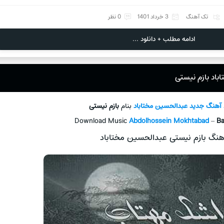
تک آهنگ
3 خرداد 1401
0 نظر
ادامه مطلب + دانلود ...
باد بازم نیستی
د آهنگ جدید
عبدالحسین مختاباد
بنام
بازم نیستی
Download Music
Abdolhossein Mokhtabad
–
Ba
هنگ بازم نیستی عبدالحسین مختاباد