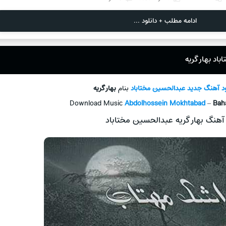
ادامه مطلب + دانلود ...
اد بهار گریه
ود آهنگ جدید
عبدالحسین مختاباد
بنام
بهار گریه
Download Music
Abdolhossein Mokhtabad
–
Bah
آهنگ بهار گریه عبدالحسین مختاباد