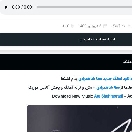
تک آهنگ
6 فروردین 1402
0 نظر
ادامه مطلب + دانلود ...
لاما
انلود آهنگ جديد
عطا شاهمرادی
بنام
آغلاما
غلاما
از
عطا شاهمرادی
+ متن و ترانه آهنگ و پخش آنلاين موزيک
Download New Music
Ata Shahmoradi
–
Ag