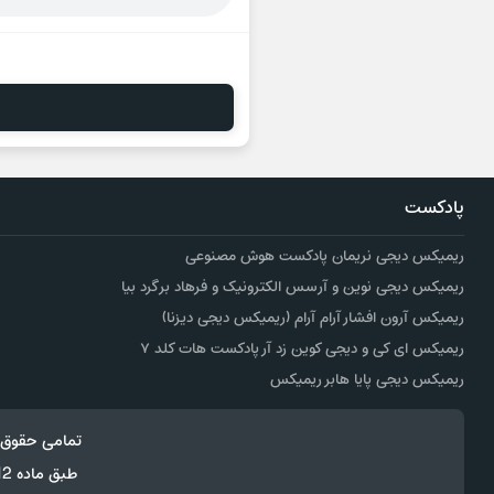
پادکست
ریمیکس دیجی نریمان پادکست هوش مصنوعی
ریمیکس دیجی نوین و آرسس الکترونیک و فرهاد برگرد بیا
ریمیکس آرون افشار آرام آرام (ریمیکس دیجی دیزنا)
ریمیکس ای کی و دیجی کوین زد آر پادکست هات کلد ۷
ریمیکس دیجی پایا هابر ریمیکس
تمامی حقوق 
طبق ماده 12 فصل سوم قانون جرائم رایانه ای کپی برداری از قالب و محتوا پیگرد قانونی خواهد داشت.