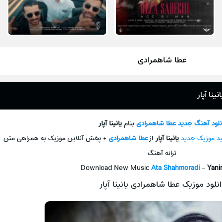
عطا شاهمرادی
ینا آپار
نلود آهنگ جديد
عطا شاهمرادی
بنام
یانینا آپار
ید موزیک جدید
یانینا آپار
از
عطا شاهمرادی
+ پخش آنلاین موزیک به همراهی متن
ترانه آهنگ
Download New Music
Ata Shahmoradi
–
Yani
انلود موزیک عطا شاهمرادی یانینا آپار