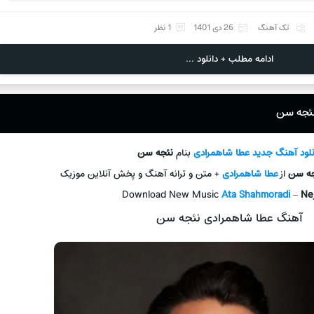
تک آهنگ
26 دی 1401
1 نظر
ادامه مطلب + دانلود ...
نئجه سن
نلود آهنگ جديد
عطا شاهمرادی
بنام
نئجه سن
جه سن
از
عطا شاهمرادی
+ متن و ترانه آهنگ و پخش آنلاين موزيک
Download New Music
Ata Shahmoradi
–
Ne
آهنگ عطا شاهمرادی نئجه سن