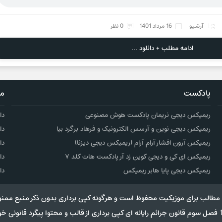
آرشیو
16 مرداد 1401
0 نظر
ادامه مطلب + دانلود ...
پادکست
مو
ریمیکس دیجی نریمان پادکست هوش مصنوعی
دا
ریمیکس دیجی نوین و آرسس الکترونیک و فرهاد برگرد بیا
دا
ریمیکس آرون افشار آرام آرام (ریمیکس دیجی دیزنا)
دا
ریمیکس ای کی و دیجی کوین زد آر پادکست هات کلد ۷
دا
ریمیکس دیجی پایا هابر ریمیکس
دا
مطالب برای موزیکیت محفوظ است و هرگونه کپی برداری بدون ذکر منبع ممنو