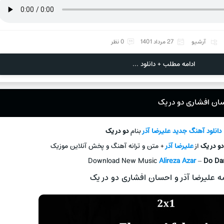
آرشیو
27 مرداد 1401
0 نظر
ادامه مطلب + دانلود ...
حسان افشاری دو در یک
دانلود آهنگ جديد
علیرضا آذر
بنام
دو در یک
دو در یک
از
علیرضا آذر
+ متن و ترانه آهنگ و پخش آنلاين موزيک
Download New Music
Alireza Azar
–
Do Da
ه علیرضا آذر و احسان افشاری دو در یک