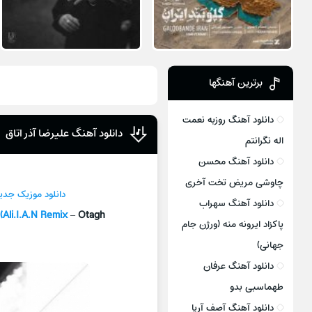
برترین آهنگها
دانلود آهنگ روزبه نعمت
دانلود آهنگ علیرضا آذر اتاق
اله نگرانتم
دانلود آهنگ محسن
چاوشی مریض تخت آخری
دانلود موزیک جدي
دانلود آهنگ سهراب
(Ali.I.A.N Remix
–
Otagh
پاکزاد ایرونه منه (ورژن جام
جهانی)
دانلود آهنگ عرفان
طهماسبی بدو
دانلود آهنگ آصف آریا