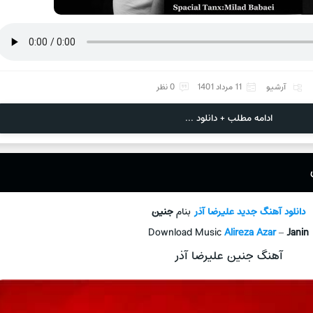
آرشیو
11 مرداد 1401
0 نظر
ادامه مطلب + دانلود ...
دانلود آهنگ جدید
علیرضا آذر
بنام
جنین
Download Music
Alireza Azar
–
Janin
آهنگ جنین علیرضا آذر