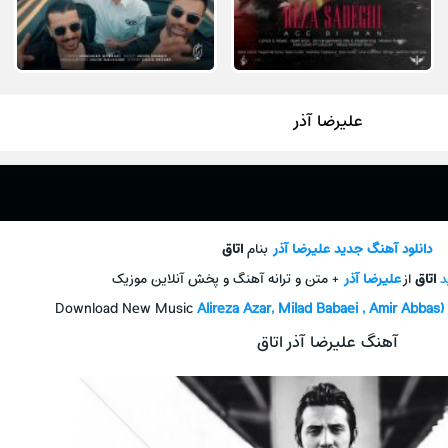
علیرضا آذر
دانلود آهنگ جديد
علیرضا آذر
بنام
اتاق
د
اتاق
از
علیرضا آذر
+ متن و ترانه آهنگ و پخش آنلاين موزيک
Download New Music
Alireza Azar, Milad Babaei , Amir Abbas) 
آهنگ علیرضا آذر اتاق