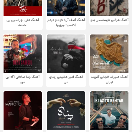
آهنگ عرفان طهماسبی بدو
آهنگ آصف آریا خوابتو دیدم
آهنگ علی لهراسبی بی
(کنسرت ورژن)
عاطفه
آهنگ علیرضا قربانی گلوبند
آهنگ امیر عظیمی زیبای
آهنگ رضا صادقی اگه بی
ایران
من
من