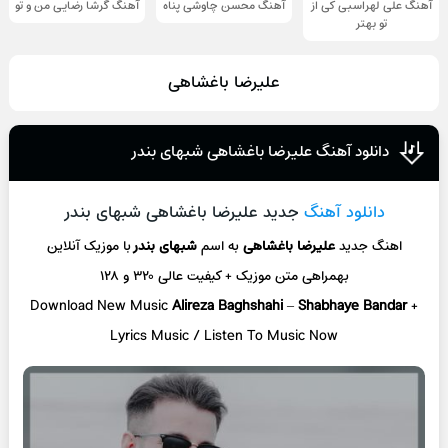
آهنگ علی لهراسبی کی از
آهنگ محسن چاوشی پناه
آهنگ گرشا رضایی من و تو
تو ‌بهتر
علیرضا باغشاهی
دانلود آهنگ علیرضا باغشاهی شبهای بندر
دانلود آهنگ
جدید علیرضا باغشاهی شبهای بندر
اهنگ جدید
علیرضا باغشاهی
به اسم
شبهای بندر
با موزیک آنلاین
بهمراهی متن موزیک + کیفیت عالی ۳۲۰ و ۱۲۸
Download New Music
Alireza Baghshahi
–
Shabhaye Bandar
+
L
yrics Music / Listen To Music Now