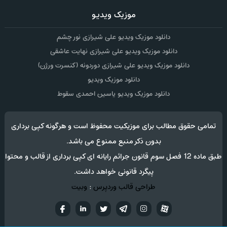
موزیک ویدیو
دانلود موزیک ویدیو علی شیرازی نور چشم
دانلود موزیک ویدیو علی شیرازی نهایت عاشقی
دانلود موزیک ویدیو علی شیرازی دوردونه (کنسرت ورژن)
دانلود موزیک ویدیو
دانلود موزیک ویدیو یاسین احمدی سقوط
تمامی حقوق مطالب برای موزیکیت محفوظ است و هرگونه کپی برداری
بدون ذکر منبع ممنوع می باشد.
طبق ماده 12 فصل سوم قانون جرائم رایانه ای کپی برداری از قالب و محتوا
پیگرد قانونی خواهد داشت.
طراحی قالب وردپرس
:
وبیت
آپارات
تلگرام
تويتر
اینستاگرام
لینکدین
فيسب