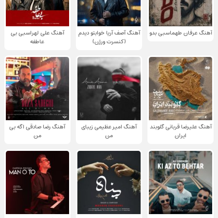
آهنگ عرفان طهماسبی بدو
آهنگ آصف آریا خوابتو دیدم
آهنگ علی لهراسبی بی
(کنسرت ورژن)
عاطفه
آهنگ علیرضا قربانی گلوبند
آهنگ امیر عظیمی زیبای
آهنگ رضا صادقی اگه بی
ایران
من
من