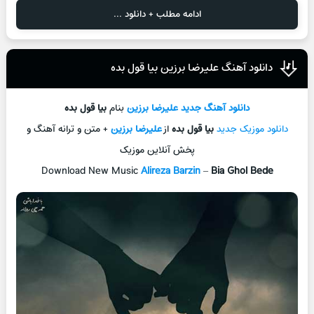
ادامه مطلب + دانلود ...
دانلود آهنگ علیرضا برزین بیا قول بده
دانلود آهنگ جديد
علیرضا برزین
بنام
بیا قول بده
دانلود موزیک جديد
بیا قول بده
از
علیرضا برزین
+ متن و ترانه آهنگ و
پخش آنلاين موزيک
Download New Music
Alireza Barzin
–
Bia Ghol Bede