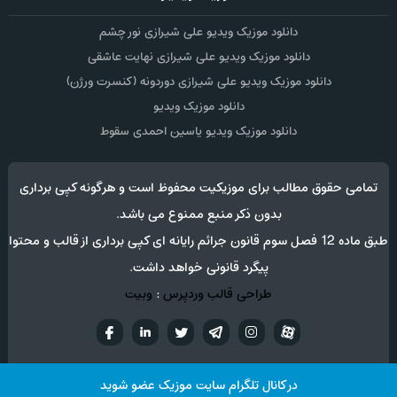
دانلود موزیک ویدیو علی شیرازی نور چشم
دانلود موزیک ویدیو علی شیرازی نهایت عاشقی
دانلود موزیک ویدیو علی شیرازی دوردونه (کنسرت ورژن)
دانلود موزیک ویدیو
دانلود موزیک ویدیو یاسین احمدی سقوط
تمامی حقوق مطالب برای موزیکیت محفوظ است و هرگونه کپی برداری
بدون ذکر منبع ممنوع می باشد.
طبق ماده 12 فصل سوم قانون جرائم رایانه ای کپی برداری از قالب و محتوا
پیگرد قانونی خواهد داشت.
طراحی قالب وردپرس
:
وبیت
آپارات
تلگرام
تويتر
اینستاگرام
لینکدین
فيسب
در کانال تلگرام سایت موزیک عضو شوید