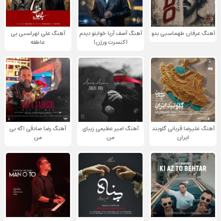
آهنگ عرفان طهماسبی بدو
آهنگ آصف آریا خوابتو دیدم
آهنگ علی لهراسبی بی
(کنسرت ورژن)
عاطفه
آهنگ علیرضا قربانی گلوبند
آهنگ امیر عظیمی زیبای
آهنگ رضا صادقی اگه بی
ایران
من
من