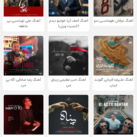
آهنگ عرفان طهماسبی بدو
آهنگ آصف آریا خوابتو دیدم
آهنگ علی لهراسبی بی
(کنسرت ورژن)
عاطفه
آهنگ علیرضا قربانی گلوبند
آهنگ امیر عظیمی زیبای
آهنگ رضا صادقی اگه بی
ایران
من
من