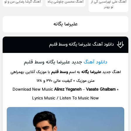
آهنگ علی لهراسبی کی از
آهنگ محسن چاوشی پناه
آهنگ گرشا رضایی من و تو
تو ‌بهتر
علیرضا یگانه
دانلود آهنگ علیرضا یگانه وسط قلبم
دانلود آهنگ
جدید علیرضا یگانه وسط قلبم
اهنگ جدید
علیرضا یگانه
به اسم
وسط قلبم
با موزیک آنلاین
بهمراهی
متن موزیک + کیفیت عالی ۳۲۰ و ۱۲۸
Download New Music
Alirez Yeganeh
–
Vasate Ghalbam
+
L
yrics Music / Listen To Music Now