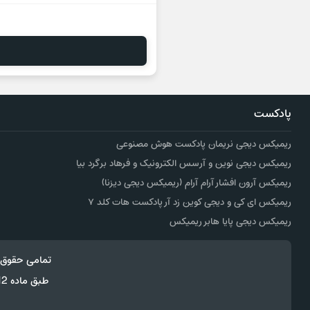
پادکست
ریمیکس دیجی نریمان پادکست هوش مصنوعی
ریمیکس دیجی نوین و آرسس الکترونیک و فرهاد برگرد بیا
ریمیکس آرون افشار آرام آرام (ریمیکس دیجی دیزنا)
ریمیکس ای کی و دیجی کوین زد آر پادکست هات کلد ۷
ریمیکس دیجی پایا هابر ریمیکس
تمامی حقوق 
طبق ماده 12 فصل سوم قانون جرائم رایانه ای کپی برداری از قالب و محتوا پیگرد قانونی خواهد داشت.