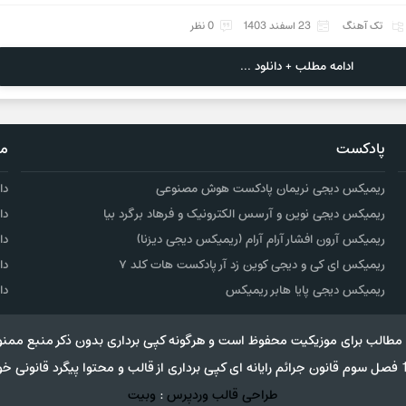
تک آهنگ
23 اسفند 1403
0 نظر
ادامه مطلب + دانلود ...
پادکست
مو
ریمیکس دیجی نریمان پادکست هوش مصنوعی
دا
ریمیکس دیجی نوین و آرسس الکترونیک و فرهاد برگرد بیا
دا
ریمیکس آرون افشار آرام آرام (ریمیکس دیجی دیزنا)
دا
ریمیکس ای کی و دیجی کوین زد آر پادکست هات کلد ۷
دا
ریمیکس دیجی پایا هابر ریمیکس
دا
مطالب برای موزیکیت محفوظ است و هرگونه کپی برداری بدون ذکر منبع ممنو
طراحی قالب وردپرس
:
وبیت