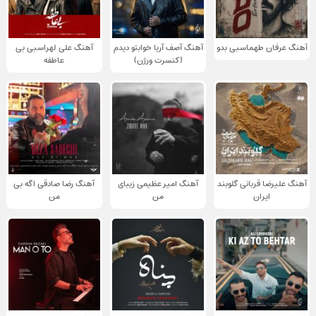
آهنگ عرفان طهماسبی بدو
آهنگ آصف آریا خوابتو دیدم
آهنگ علی لهراسبی بی
(کنسرت ورژن)
عاطفه
آهنگ علیرضا قربانی گلوبند
آهنگ امیر عظیمی زیبای
آهنگ رضا صادقی اگه بی
ایران
من
من