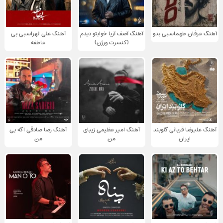
آهنگ عرفان طهماسبی بدو
آهنگ آصف آریا خوابتو دیدم
آهنگ علی لهراسبی بی
(کنسرت ورژن)
عاطفه
آهنگ علیرضا قربانی گلوبند
آهنگ امیر عظیمی زیبای
آهنگ رضا صادقی اگه بی
ایران
من
من