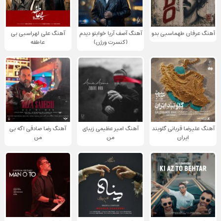
آهنگ عرفان طهماسبی بدو
آهنگ آصف آریا خوابتو دیدم
آهنگ علی لهراسبی بی
(کنسرت ورژن)
عاطفه
آهنگ علیرضا قربانی گلوبند
آهنگ امیر عظیمی زیبای
آهنگ رضا صادقی اگه بی
ایران
من
من