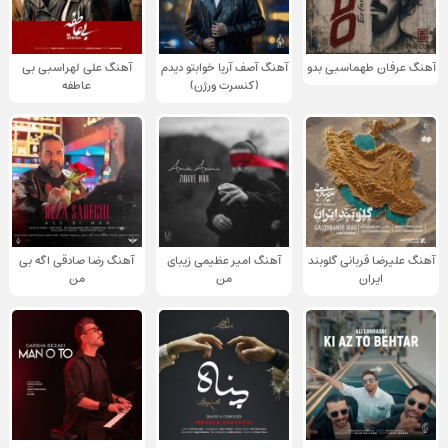
آهنگ عرفان طهماسبی بدو
آهنگ آصف آریا خوابتو دیدم
آهنگ علی لهراسبی بی
(کنسرت ورژن)
عاطفه
آهنگ علیرضا قربانی گلوبند
آهنگ امیر عظیمی زیبای
آهنگ رضا صادقی اگه بی
ایران
من
من