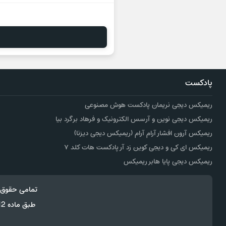
پادکست
ریمیکس دیجی نریمان پادکست هوش مصنوعی
ریمیکس دیجی نوین و آرسس الکترونیک و فرهاد برگرد بیا
ریمیکس آرون افشار آرام آرام (ریمیکس دیجی دیزنا)
ریمیکس ای کی و دیجی کوین زد آر پادکست هات کلد ۷
ریمیکس دیجی پایا هابر ریمیکس
تمامی حقوق 
طبق ماده 12 فصل سوم قانون جرائم رایانه ای کپی برداری از قالب و محتوا پیگرد قانونی خواهد داشت.