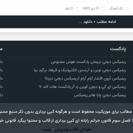
تک آهنگ
21 دی 1403
0 نظر
ادامه مطلب + دانلود ...
پادکست
مو
ریمیکس دیجی نریمان پادکست هوش مصنوعی
دا
ریمیکس دیجی نوین و آرسس الکترونیک و فرهاد برگرد بیا
دا
ریمیکس آرون افشار آرام آرام (ریمیکس دیجی دیزنا)
دا
ریمیکس ای کی و دیجی کوین زد آر پادکست هات کلد ۷
دا
ریمیکس دیجی پایا هابر ریمیکس
دا
مطالب برای موزیکیت محفوظ است و هرگونه کپی برداری بدون ذکر منبع ممنو
طراحی قالب وردپرس
:
وبیت