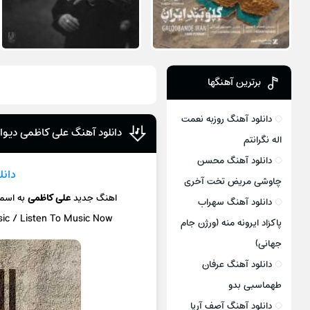
برترین آهنگها
دانلود آهنگ روزبه نعمت
دانلود آهنگ علی کاظمی دیوار
اله نگرانتم
دانلود آهنگ محسن
دانل
چاوشی مریض تخت آخری
اهنگ جدید
علی کاظمی
به اسم
دانلود آهنگ سهراب
sic / Listen To Music Now
پاکزاد ایرونه منه (ورژن جام
جهانی)
دانلود آهنگ عرفان
طهماسبی بدو
دانلود آهنگ آصف آریا