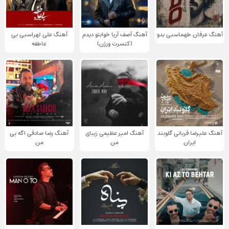
آهنگ عرفان طهماسبی بدو
آهنگ آصف آریا خوابتو دیدم
آهنگ علی لهراسبی بی
(کنسرت ورژن)
عاطفه
آهنگ علیرضا قربانی گلوبند
آهنگ امیر عظیمی زیبای
آهنگ رضا صادقی اگه بی
ایران
من
من