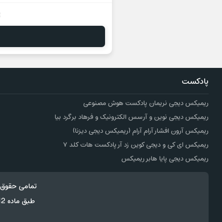
پادکست
ریمیکس دیجی نریمان پادکست هوش مصنوعی
ریمیکس دیجی نوین و آرسس الکترونیک و فرهاد برگرد بیا
ریمیکس آرون افشار آرام آرام (ریمیکس دیجی دیزنا)
ریمیکس ای کی و دیجی کوین زد آر پادکست هات کلد ۷
ریمیکس دیجی پایا هابر ریمیکس
تمامی حقوق 
طبق ماده 12 فصل سوم قانون جرائم رایانه ای کپی برداری از قالب و محتوا پیگرد قانونی خواهد داشت.