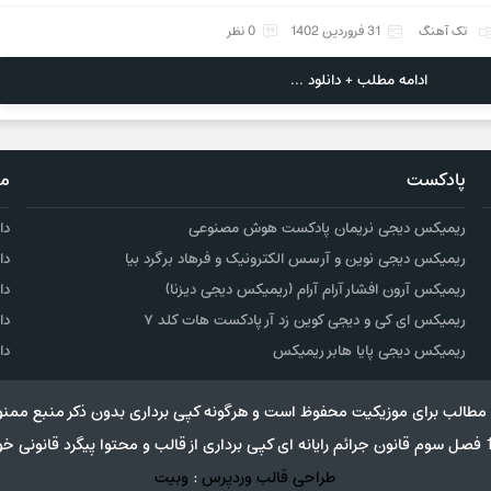
تک آهنگ
31 فروردین 1402
0 نظر
ادامه مطلب + دانلود ...
پادکست
مو
ریمیکس دیجی نریمان پادکست هوش مصنوعی
دا
ریمیکس دیجی نوین و آرسس الکترونیک و فرهاد برگرد بیا
دا
ریمیکس آرون افشار آرام آرام (ریمیکس دیجی دیزنا)
دا
ریمیکس ای کی و دیجی کوین زد آر پادکست هات کلد ۷
دا
ریمیکس دیجی پایا هابر ریمیکس
دا
مطالب برای موزیکیت محفوظ است و هرگونه کپی برداری بدون ذکر منبع ممنو
طراحی قالب وردپرس
:
وبیت