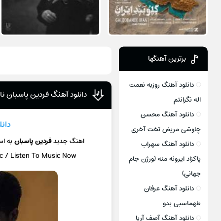
برترین آهنگها
دانلود آهنگ روزبه نعمت
دانلود آهنگ فردین پاسبان نا
اله نگرانتم
دانلود آهنگ محسن
دانل
چاوشی مریض تخت آخری
اهنگ جدید
فردین پاسبان
به ا
دانلود آهنگ سهراب
ic / Listen To Music Now
پاکزاد ایرونه منه (ورژن جام
جهانی)
دانلود آهنگ عرفان
طهماسبی بدو
دانلود آهنگ آصف آریا