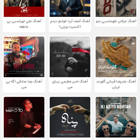
آهنگ عرفان طهماسبی بدو
آهنگ آصف آریا خوابتو دیدم
آهنگ علی لهراسبی بی
(کنسرت ورژن)
عاطفه
آهنگ علیرضا قربانی گلوبند
آهنگ امیر عظیمی زیبای
آهنگ رضا صادقی اگه بی
ایران
من
من