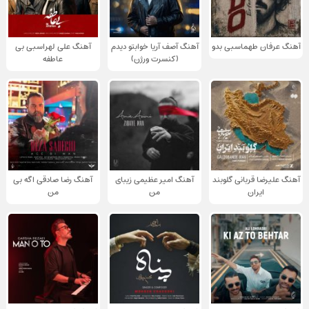
آهنگ عرفان طهماسبی بدو
آهنگ آصف آریا خوابتو دیدم
آهنگ علی لهراسبی بی
(کنسرت ورژن)
عاطفه
آهنگ علیرضا قربانی گلوبند
آهنگ امیر عظیمی زیبای
آهنگ رضا صادقی اگه بی
ایران
من
من