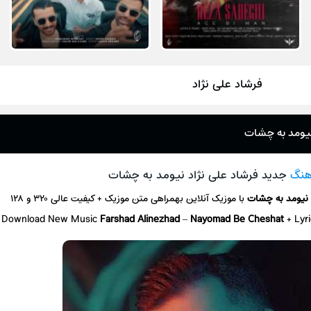
فرشاد علی نژاد
 نیومد به چشات
آهنگ
جدید فرشاد علی نژاد نیومد به چشات
نیومد به چشات
با موزیک آنلاین
بهمراهی متن موزیک + کیفیت عالی ۳۲۰ و ۱۲۸
Download New Music
Farshad Alinezhad
–
Nayomad Be Cheshat
+ L
yr