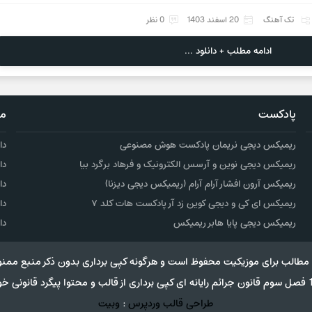
تک آهنگ
20 اسفند 1403
0 نظر
ادامه مطلب + دانلود ...
پادکست
مو
ریمیکس دیجی نریمان پادکست هوش مصنوعی
دا
ریمیکس دیجی نوین و آرسس الکترونیک و فرهاد برگرد بیا
دا
ریمیکس آرون افشار آرام آرام (ریمیکس دیجی دیزنا)
دا
ریمیکس ای کی و دیجی کوین زد آر پادکست هات کلد ۷
دا
ریمیکس دیجی پایا هابر ریمیکس
دا
مطالب برای موزیکیت محفوظ است و هرگونه کپی برداری بدون ذکر منبع ممنو
طراحی قالب وردپرس
:
وبیت