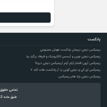
پادکست
ریمیکس دیجی نریمان پادکست هوش مصنوعی
ریمیکس دیجی نوین و آرسس الکترونیک و فرهاد برگرد بیا
ریمیکس آرون افشار آرام آرام (ریمیکس دیجی دیزنا)
ریمیکس ای کی و دیجی کوین زد آر پادکست هات کلد ۷
ریمیکس دیجی پایا هابر ریمیکس
تمامی حقوق 
طبق ماده 12 فصل سوم قانون جرائم رایانه ای کپی برداری از قالب و محتوا پیگرد قانونی خواهد داشت.