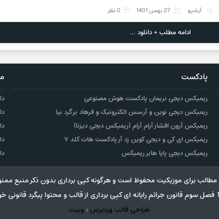
آرشیو
27 بهمن 1401
0 نظر
ادامه مطلب + دانلود ...
پادکست
مو
ریمیکس دیجی نریمان پادکست هوش مصنوعی
دا
ریمیکس دیجی نوین و آرسس الکترونیک و فرهاد برگرد بیا
دا
ریمیکس آرون افشار آرام آرام (ریمیکس دیجی دیزنا)
دا
ریمیکس ای کی و دیجی کوین زد آر پادکست هات کلد ۷
دا
ریمیکس دیجی پایا هابر ریمیکس
دا
مطالب برای موزیکیت محفوظ است و هرگونه کپی برداری بدون ذکر منبع ممنو
طراحی قالب وردپرس
:
وبیت