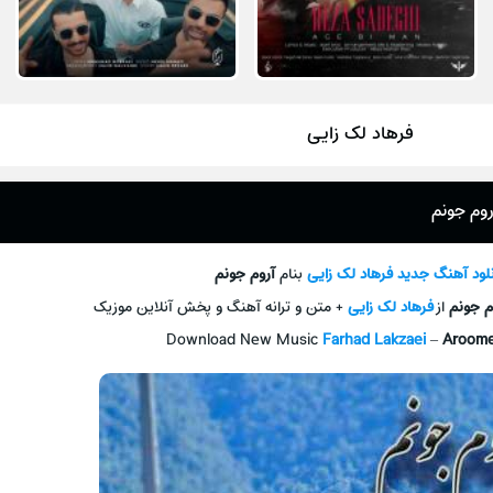
فرهاد لک زایی
روم جونم
نلود آهنگ جديد
فرهاد لک زایی
بنام
آروم جونم
م جونم
از
فرهاد لک زایی
+ متن و ترانه آهنگ و پخش آنلاين موزيک
Download New Music
Farhad Lakzaei
–
Aroom