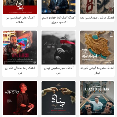
آهنگ عرفان طهماسبی بدو
آهنگ آصف آریا خوابتو دیدم
آهنگ علی لهراسبی بی
(کنسرت ورژن)
عاطفه
آهنگ علیرضا قربانی گلوبند
آهنگ امیر عظیمی زیبای
آهنگ رضا صادقی اگه بی
ایران
من
من