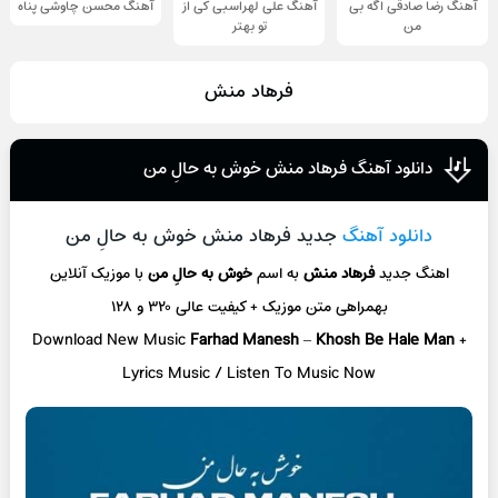
آهنگ رضا صادقی اگه بی
آهنگ علی لهراسبی کی از
آهنگ محسن چاوشی پناه
من
تو ‌بهتر
فرهاد منش
دانلود آهنگ فرهاد منش خوش به حالِ من
دانلود آهنگ
جدید فرهاد منش خوش به حالِ من
اهنگ جدید
فرهاد منش
به اسم
خوش به حالِ من
با موزیک آنلاین
بهمراهی متن موزیک + کیفیت عالی ۳۲۰ و ۱۲۸
Download New Music
Farhad Manesh
–
Khosh Be Hale Man
+
L
yrics Music / Listen To Music Now