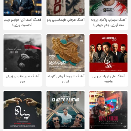
آهنگ سهراب پاکزاد ایرونه
آهنگ عرفان طهماسبی بدو
آهنگ آصف آریا خوابتو دیدم
منه (ورژن جام جهانی)
(کنسرت ورژن)
آهنگ علی لهراسبی بی
آهنگ علیرضا قربانی گلوبند
آهنگ امیر عظیمی زیبای
عاطفه
ایران
من