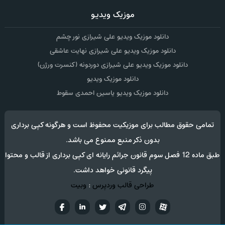
موزیک ویدیو
دانلود موزیک ویدیو علی شیرازی نور چشم
دانلود موزیک ویدیو علی شیرازی نهایت عاشقی
دانلود موزیک ویدیو علی شیرازی دوردونه (کنسرت ورژن)
دانلود موزیک ویدیو
دانلود موزیک ویدیو یاسین احمدی سقوط
تمامی حقوق مطالب برای موزیکیت محفوظ است و هرگونه کپی برداری
بدون ذکر منبع ممنوع می باشد.
طبق ماده 12 فصل سوم قانون جرائم رایانه ای کپی برداری از قالب و محتوا
پیگرد قانونی خواهد داشت.
طراحی قالب وردپرس
:
وبیت
آپارات
تلگرام
تويتر
اینستاگرام
لینکدین
فيسب