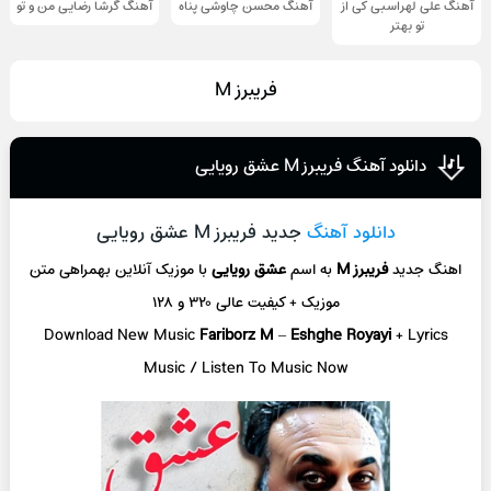
آهنگ علی لهراسبی کی از
آهنگ محسن چاوشی پناه
آهنگ گرشا رضایی من و تو
تو ‌بهتر
فریبرز M
دانلود آهنگ فریبرز M عشق رویایی
دانلود آهنگ
جدید فریبرز M عشق رویایی
اهنگ جدید
فریبرز M
به اسم
عشق رویایی
با موزیک آنلاین
بهمراهی متن
موزیک + کیفیت عالی ۳۲۰ و ۱۲۸
Download New Music
Fariborz M
–
Eshghe Royayi
+ L
yrics
Music / Listen To Music Now