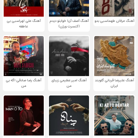
آهنگ عرفان طهماسبی بدو
آهنگ آصف آریا خوابتو دیدم
آهنگ علی لهراسبی بی
(کنسرت ورژن)
عاطفه
آهنگ علیرضا قربانی گلوبند
آهنگ امیر عظیمی زیبای
آهنگ رضا صادقی اگه بی
ایران
من
من