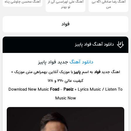
آهنگ رضا صادقی اگه بی
آهنگ علی لهراسبی کی از
آهنگ محسن چاوشی پناه
من
تو ‌بهتر
فواد
دانلود آهنگ فواد پاییز
دانلود آهنگ
جدید فواد پاییز
اهنگ جدید
فواد
به اسم
پاییز
با موزیک آنلاین
بهمراهی متن موزیک +
کیفیت عالی ۳۲۰ و ۱۲۸
Download New Music
Foad
–
Paeiz
+ L
yrics Music / Listen To
Music Now