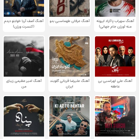
آهنگ سهراب پاکزاد ایرونه
آهنگ عرفان طهماسبی بدو
آهنگ آصف آریا خوابتو دیدم
منه (ورژن جام جهانی)
(کنسرت ورژن)
آهنگ علی لهراسبی بی
آهنگ علیرضا قربانی گلوبند
آهنگ امیر عظیمی زیبای
عاطفه
ایران
من