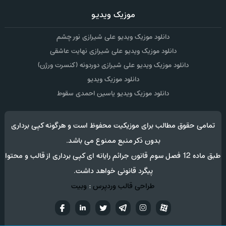
موزیک ویدیو
دانلود موزیک ویدیو علی شیرازی نور چشم
دانلود موزیک ویدیو علی شیرازی نهایت عاشقی
دانلود موزیک ویدیو علی شیرازی دوردونه (کنسرت ورژن)
دانلود موزیک ویدیو
دانلود موزیک ویدیو یاسین احمدی سقوط
تمامی حقوق مطالب برای موزیکیت محفوظ است و هرگونه کپی برداری
بدون ذکر منبع ممنوع می باشد.
طبق ماده 12 فصل سوم قانون جرائم رایانه ای کپی برداری از قالب و محتوا
پیگرد قانونی خواهد داشت.
طراحی قالب وردپرس
:
وبیت
آپارات
تلگرام
تويتر
اینستاگرام
لینکدین
فيسب