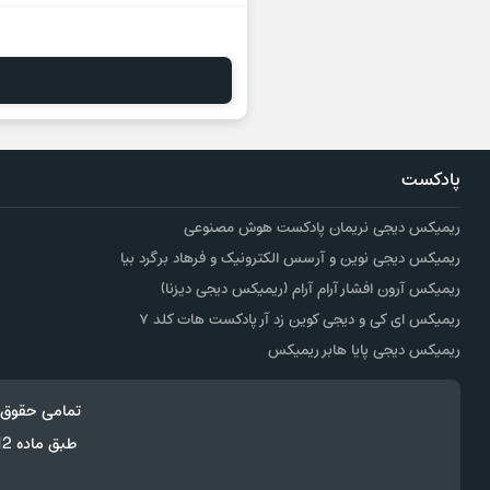
پادکست
ریمیکس دیجی نریمان پادکست هوش مصنوعی
ریمیکس دیجی نوین و آرسس الکترونیک و فرهاد برگرد بیا
ریمیکس آرون افشار آرام آرام (ریمیکس دیجی دیزنا)
ریمیکس ای کی و دیجی کوین زد آر پادکست هات کلد ۷
ریمیکس دیجی پایا هابر ریمیکس
تمامی حقوق 
طبق ماده 12 فصل سوم قانون جرائم رایانه ای کپی برداری از قالب و محتوا پیگرد قانونی خواهد داشت.