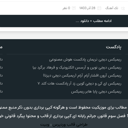
تک آهنگ
28 آذر 1403
0 نظر
ادامه مطلب + دانلود ...
پادکست
مو
ریمیکس دیجی نریمان پادکست هوش مصنوعی
دا
ریمیکس دیجی نوین و آرسس الکترونیک و فرهاد برگرد بیا
دا
ریمیکس آرون افشار آرام آرام (ریمیکس دیجی دیزنا)
دا
ریمیکس ای کی و دیجی کوین زد آر پادکست هات کلد ۷
دا
ریمیکس دیجی پایا هابر ریمیکس
دا
مطالب برای موزیکیت محفوظ است و هرگونه کپی برداری بدون ذکر منبع ممنو
طراحی قالب وردپرس
:
وبیت