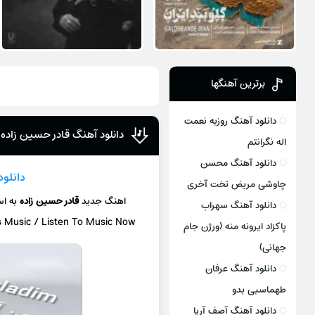
برترین آهنگها
دانلود آهنگ روزبه نعمت
دانلود آهنگ قادر حسین زاده 
اله نگرانتم
دانلود آهنگ محسن
دانلو
چاوشی مریض تخت آخری
اهنگ جدید
قادر حسین زاده
به ا
دانلود آهنگ سهراب
s Music / Listen To Music Now
پاکزاد ایرونه منه (ورژن جام
جهانی)
دانلود آهنگ عرفان
طهماسبی بدو
دانلود آهنگ آصف آریا