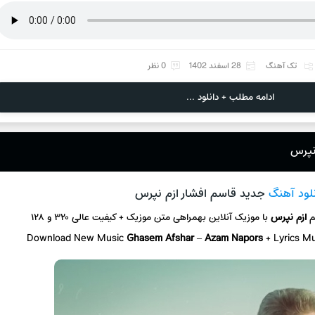
تک آهنگ
28 اسفند 1402
0 نظر
ادامه مطلب + دانلود ...
 نپرس
نلود آهنگ
جدید قاسم افشار ازم نپرس
م
ازم نپرس
با موزیک آنلاین
بهمراهی متن موزیک + کیفیت عالی ۳۲۰ و ۱۲۸
Download New Music
Ghasem Afshar
–
Azam Napors
+ L
yrics M