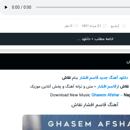
آرشیو
21 مرداد 1401
0 نظر
ادامه مطلب + دانلود ...
ش
دانلود آهنگ جديد
قاسم افشار
بنام
نقاش
نقاش
از
قاسم افشار
+ متن و ترانه آهنگ و پخش آنلاين موزيک
Download New Music
Ghasem Afshar
–
Na
آهنگ قاسم افشار نقاش