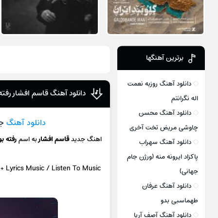
برترین آهنگها
دانلود آهنگ روزبه نعمت
دانلود آهنگ قاسم افشار رفته
اله نگرانتم
دانلود آهنگ محسن
دانلود آهنگ
جد
چاوشی مریض تخت آخری
اهنگ جدید
قاسم افشار
به اسم
رفته ب
دانلود آهنگ سهراب
پاکزاد ایرونه منه (ورژن جام
)
+ L
yrics Music / Listen To Music
جهانی)
دانلود آهنگ عرفان
طهماسبی بدو
دانلود آهنگ آصف آریا