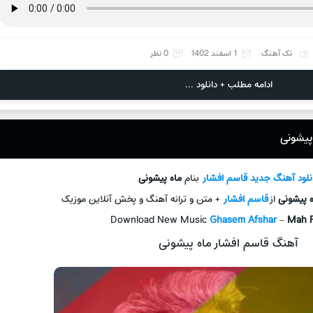
تک آهنگ
1 اسفند 1402
0 نظر
ادامه مطلب + دانلود ...
پیشونی
نلود آهنگ جديد
قاسم افشار
بنام
ماه پیشونی
ه پیشونی
از
قاسم افشار
+ متن و ترانه آهنگ و پخش آنلاين موزيک
Download New Music
Ghasem Afshar
–
Mah P
آهنگ قاسم افشار ماه پیشونی