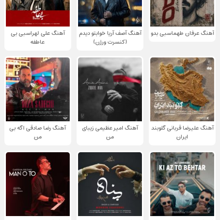
آهنگ عرفان طهماسبی بدو
آهنگ آصف آریا خوابتو دیدم
آهنگ علی لهراسبی بی
(کنسرت ورژن)
عاطفه
آهنگ علیرضا قربانی گلوبند
آهنگ امیر عظیمی زیبای
آهنگ رضا صادقی اگه بی
ایران
من
من