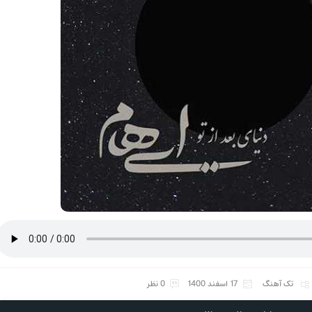
تک آهنگ
17 اسفند 1400
0 نظر