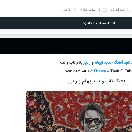
تک آهنگ
17 اسفند 1400
0 نظر
ادامه مطلب + دانلود ...
انلود آهنگ جدید
ایهام
و
زانیار
بنام
تاب و تب
Download Music
Ehaam
–
Taab O Tab
آهنگ تاب و تب ایهام و زانیار