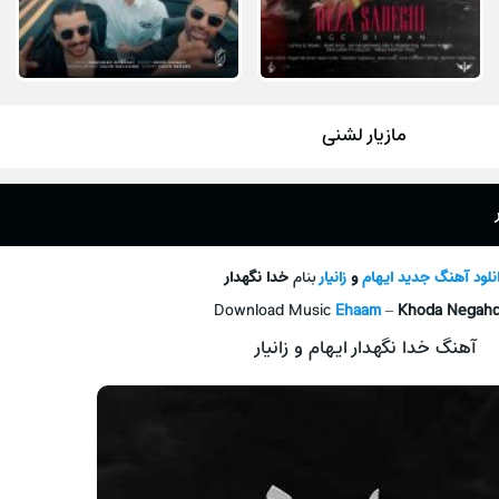
مازیار لشنی
نلود آهنگ جدید
ایهام
و
زانیار
بنام
خدا نگهدار
Download Music
Ehaam
–
Khoda Negahd
آهنگ خدا نگهدار ایهام و زانیار