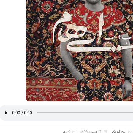
تک آهنگ
17 اسفند 1400
0 نظر