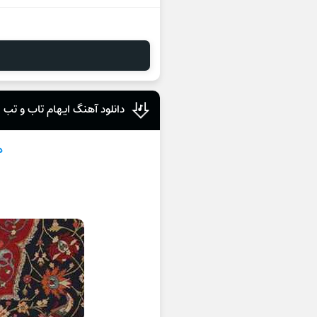
دانلود آهنگ ایهام تاب و تب
د