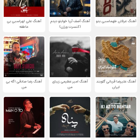
آهنگ عرفان طهماسبی بدو
آهنگ آصف آریا خوابتو دیدم
آهنگ علی لهراسبی بی
(کنسرت ورژن)
عاطفه
آهنگ علیرضا قربانی گلوبند
آهنگ امیر عظیمی زیبای
آهنگ رضا صادقی اگه بی
ایران
من
من