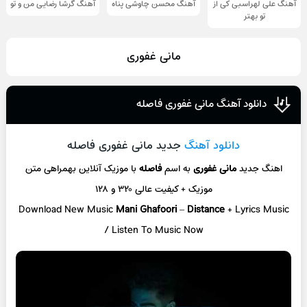
آهنگ علی لهراسبی کی از
آهنگ محسن چاوشی پناه
آهنگ گرشا رضایی من و تو
تو ‌بهتر
مانی غفوری
دانلود آهنگ مانی غفوری فاصله
دانلود آهنگ
جدید مانی غفوری فاصله
اهنگ جدید
مانی غفوری
به اسم
فاصله
با موزیک آنلاین
بهمراهی متن
موزیک + کیفیت عالی ۳۲۰ و ۱۲۸
Download New Music
Mani Ghafoori
–
Distance
+ L
yrics Music
/ Listen To Music Now