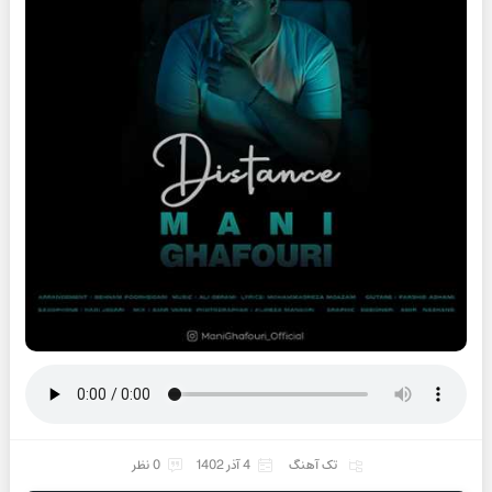
تک آهنگ
4 آذر 1402
0 نظر