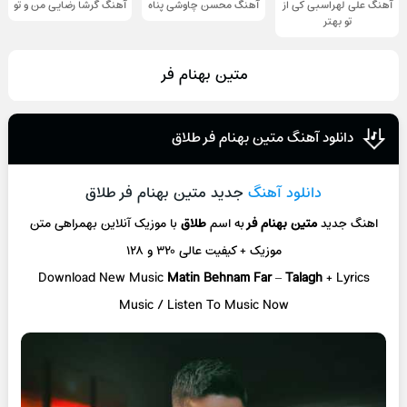
آهنگ علی لهراسبی کی از
آهنگ محسن چاوشی پناه
آهنگ گرشا رضایی من و تو
تو ‌بهتر
متین بهنام فر
دانلود آهنگ متین بهنام فر طلاق
دانلود آهنگ
جدید متین بهنام فر طلاق
اهنگ جدید
متین بهنام فر
به اسم
طلاق
با موزیک آنلاین
بهمراهی متن
موزیک + کیفیت عالی ۳۲۰ و ۱۲۸
Download New Music
Matin Behnam Far
–
Talagh
+ L
yrics
Music / Listen To Music Now