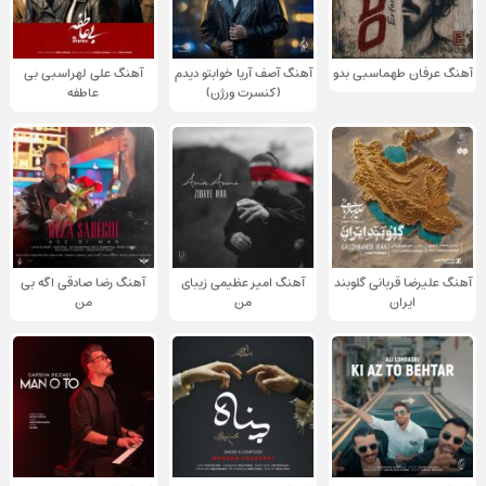
آهنگ عرفان طهماسبی بدو
آهنگ آصف آریا خوابتو دیدم
آهنگ علی لهراسبی بی
(کنسرت ورژن)
عاطفه
آهنگ علیرضا قربانی گلوبند
آهنگ امیر عظیمی زیبای
آهنگ رضا صادقی اگه بی
ایران
من
من