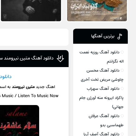
برترین آهنگها
دانلود آهنگ روزبه نعمت
دانلود آهنگ متین نیرومند س
اله نگرانتم
دانلود آهنگ محسن
دانلود
چاوشی مریض تخت آخری
اهنگ جدید
متین نیرومند
به اسم
دانلود آهنگ سهراب
s Music / Listen To Music Now
پاکزاد ایرونه منه (ورژن جام
جهانی)
دانلود آهنگ عرفان
طهماسبی بدو
دانلود آهنگ آصف آریا