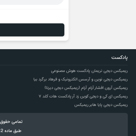
پادکست
ریمیکس دیجی نریمان پادکست هوش مصنوعی
ریمیکس دیجی نوین و آرسس الکترونیک و فرهاد برگرد بیا
ریمیکس آرون افشار آرام آرام (ریمیکس دیجی دیزنا)
ریمیکس ای کی و دیجی کوین زد آر پادکست هات کلد ۷
ریمیکس دیجی پایا هابر ریمیکس
تمامی حقوق 
طبق ماده 12 فصل سوم قانون جرائم رایانه ای کپی برداری از قالب و محتوا پیگرد قانونی خواهد داشت.