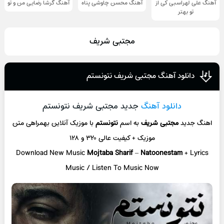
آهنگ علی لهراسبی کی از
آهنگ محسن چاوشی پناه
آهنگ گرشا رضایی من و تو
تو ‌بهتر
مجتبی شریف
دانلود آهنگ مجتبی شریف نتونستم
دانلود آهنگ
جدید مجتبی شریف نتونستم
اهنگ جدید
مجتبی شریف
به اسم
نتونستم
با موزیک آنلاین
بهمراهی متن
موزیک + کیفیت عالی ۳۲۰ و ۱۲۸
Download New Music
Mojtaba Sharif
–
Natoonestam
+ L
yrics
Music / Listen To Music Now