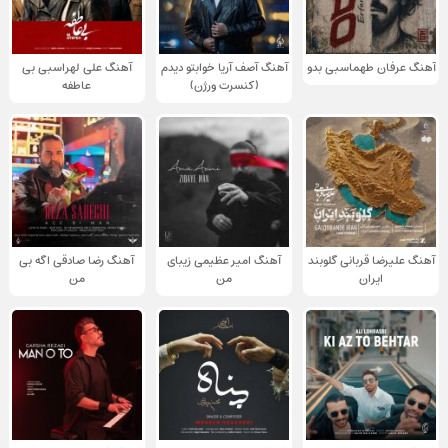
آهنگ عرفان طهماسبی بدو
آهنگ آصف آریا خوابتو دیدم
آهنگ علی لهراسبی بی
(کنسرت ورژن)
عاطفه
آهنگ علیرضا قربانی گلوبند
آهنگ امیر عظیمی زیبای
آهنگ رضا صادقی اگه بی
ایران
من
من