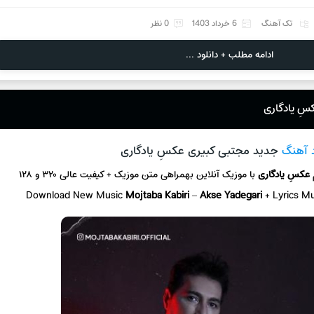
تک آهنگ
6 خرداد 1403
0 نظر
ادامه مطلب + دانلود ...
سِ یادگاری
د آهنگ
جدید مجتبی کبیری عکسِ یادگاری
عکسِ یادگاری
با موزیک آنلاین
بهمراهی متن موزیک + کیفیت عالی ۳۲۰ و ۱۲۸
Download New Music
Mojtaba Kabiri
–
Akse Yadegari
+ L
yrics M