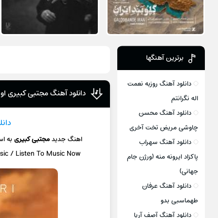
برترین آهنگها
دانلود آهنگ روزبه نعمت
دانلود آهنگ مجتبی کبیری ا
اله نگرانتم
دانلود آهنگ محسن
دانل
چاوشی مریض تخت آخری
اهنگ جدید
مجتبی کبیری
به ا
دانلود آهنگ سهراب
sic / Listen To Music Now
پاکزاد ایرونه منه (ورژن جام
جهانی)
دانلود آهنگ عرفان
طهماسبی بدو
دانلود آهنگ آصف آریا