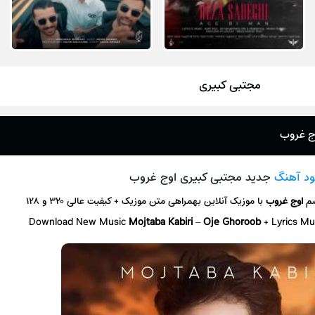
مجتبی کبیری
وج غروب
ود آهنگ
جدید مجتبی کبیری اوج غروب
سم
اوج غروب
با موزیک آنلاین
بهمراهی متن موزیک + کیفیت عالی ۳۲۰ و ۱۲۸
Download New Music
Mojtaba Kabiri
–
Oje Ghoroob
+ L
yrics Mu