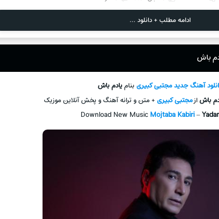
ادامه مطلب + دانلود ...
دم باش
نلود آهنگ جديد
مجتبی کبیری
بنام
یادم باش
دم باش
از
مجتبی کبیری
+ متن و ترانه آهنگ و پخش آنلاين موزيک
Download New Music
Mojtaba Kabiri
–
Yada