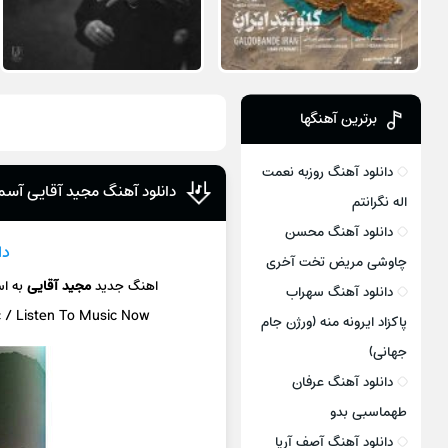
برترین آهنگها
دانلود آهنگ روزبه نعمت
دانلود آهنگ مجید آقایی آس
اله نگرانتم
دانلود آهنگ محسن
دا
چاوشی مریض تخت آخری
اهنگ جدید
مجید آقایی
به ا
دانلود آهنگ سهراب
c / Listen To Music Now
پاکزاد ایرونه منه (ورژن جام
جهانی)
دانلود آهنگ عرفان
طهماسبی بدو
دانلود آهنگ آصف آریا