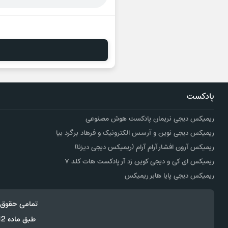
پادکست
ریمیکس دیجی نریمان پادکست هوش مصنوعی
ریمیکس دیجی نوین و آرسس الکترونیک و فرهاد برگرد بیا
ریمیکس آرون افشار آرام آرام (ریمیکس دیجی دیزنا)
ریمیکس ای کی و دیجی کوین زد آر پادکست هات کلد ۷
ریمیکس دیجی پایا هابر ریمیکس
تمامی حقوق 
طبق ماده 12 فصل سوم قانون جرائم رایانه ای کپی برداری از قالب و محتوا پیگرد قانونی خواهد داشت.