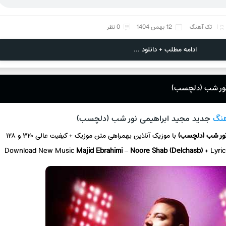
تک آهنگ
12 بهمن 1404
0 نظر
ادامه مطلب + دانلود ...
 نور شب (دلچسب)
هنگ
جدید مجید ابراهیمی نور شب (دلچسب)
ور شب (دلچسب)
با موزیک آنلاین
بهمراهی متن موزیک + کیفیت عالی ۳۲۰ و ۱۲۸
Download New Music
Majid Ebrahimi
–
Noore Shab (Delchasb)
+ L
yri