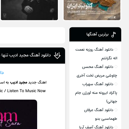
برترین آهنگها
دانلود آهنگ روزبه نعمت
دانلود آهنگ مجید ادیب تنها
اله نگرانتم
دانلود آهنگ محسن
دا
چاوشی مریض تخت آخری
اهنگ جدید
مجید ادیب
به اس
دانلود آهنگ سهراب
ic / Listen To Music Now
پاکزاد ایرونه منه (ورژن جام
جهانی)
دانلود آهنگ عرفان
طهماسبی بدو
دانلود آهنگ آصف آریا