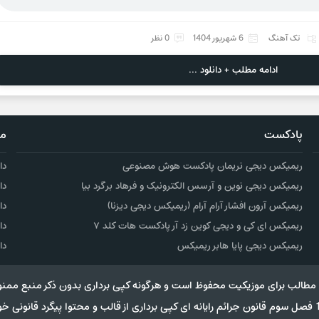
تک آهنگ
6 شهریور 1404
0 نظر
ادامه مطلب + دانلود ...
پادکست
مو
ریمیکس دیجی نریمان پادکست هوش مصنوعی
دا
ریمیکس دیجی نوین و آرسس الکترونیک و فرهاد برگرد بیا
دا
ریمیکس آرون افشار آرام آرام (ریمیکس دیجی دیزنا)
دا
ریمیکس ای کی و دیجی کوین زد آر پادکست هات کلد ۷
دا
ریمیکس دیجی پایا هابر ریمیکس
دا
مطالب برای موزیکیت محفوظ است و هرگونه کپی برداری بدون ذکر منبع ممنو