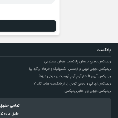
پادکست
ریمیکس دیجی نریمان پادکست هوش مصنوعی
ریمیکس دیجی نوین و آرسس الکترونیک و فرهاد برگرد بیا
ریمیکس آرون افشار آرام آرام (ریمیکس دیجی دیزنا)
ریمیکس ای کی و دیجی کوین زد آر پادکست هات کلد ۷
ریمیکس دیجی پایا هابر ریمیکس
تمامی حقوق 
طبق ماده 12 فصل سوم قانون جرائم رایانه ای کپی برداری از قالب و محتوا پیگرد قانونی خواهد داشت.