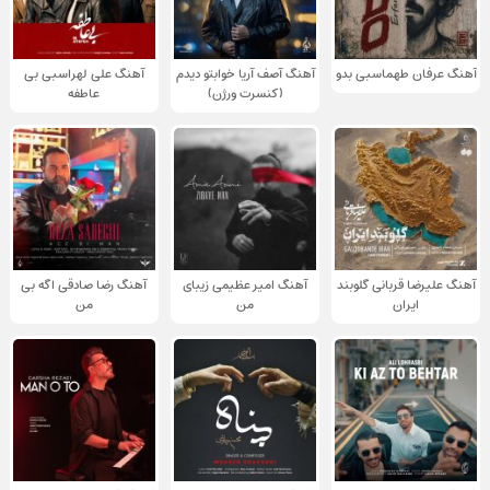
آهنگ عرفان طهماسبی بدو
آهنگ آصف آریا خوابتو دیدم
آهنگ علی لهراسبی بی
(کنسرت ورژن)
عاطفه
آهنگ علیرضا قربانی گلوبند
آهنگ امیر عظیمی زیبای
آهنگ رضا صادقی اگه بی
ایران
من
من