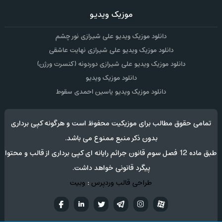
موزیک ویدیو
دانلود موزیک ویدیو علی شیرازی نور چشم
دانلود موزیک ویدیو علی شیرازی نهایت عاشقی
دانلود موزیک ویدیو علی شیرازی دوردونه (کنسرت ورژن)
دانلود موزیک ویدیو
دانلود موزیک ویدیو یاسین احمدی سقوط
تمامی حقوق مطالب برای موزیکیت محفوظ است و هرگونه کپی برداری
بدون ذکر منبع ممنوع می باشد.
طبق ماده 12 فصل سوم قانون جرائم رایانه ای کپی برداری از قالب و محتوا
پیگرد قانونی خواهد داشت.
طراحی قالب وردپرس
:
وبیت
آپارات
تلگرام
تويتر
اینستاگرام
لینکدین
فيسب