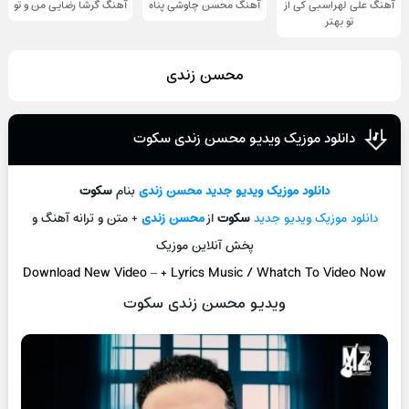
آهنگ علی لهراسبی کی از
آهنگ محسن چاوشی پناه
آهنگ گرشا رضایی من و تو
تو ‌بهتر
محسن زندی
دانلود موزیک ویدیو محسن زندی سکوت
دانلود موزیک ویدیو جدید
محسن زندی
بنام
سکوت
دانلود موزیک ویدیو جدید
سکوت
از
محسن زندی
+ متن و ترانه آهنگ و
پخش آنلاین موزیک
Download New Video
–
+ L
yrics Music / Whatch To Video Now
ویدیو محسن زندی سکوت