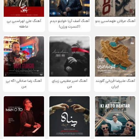
آهنگ عرفان طهماسبی بدو
آهنگ آصف آریا خوابتو دیدم
آهنگ علی لهراسبی بی
(کنسرت ورژن)
عاطفه
آهنگ علیرضا قربانی گلوبند
آهنگ امیر عظیمی زیبای
آهنگ رضا صادقی اگه بی
ایران
من
من